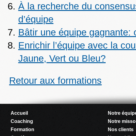
À la recherche du consensus
d’équipe
Bâtir une équipe gagnante: c
Enrichir l’équipe avec la c
Jaune, Vert ou Bleu?
Retour aux formations
Accueil
Notre équip
Coaching
Notre miss
Formation
Nos clients