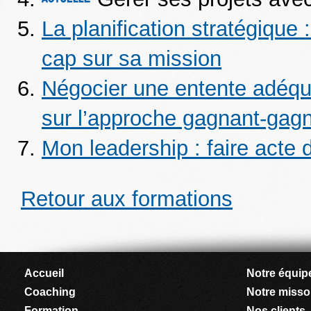
La planification stratégique
cap sur sa mission
Négocier une entente adéqu
sur l’approche gagnant-gag
Mon leadership : faire acte 
Retour aux formations
Accueil
Notre équip
Coaching
Notre miss
Formation
Nos clients