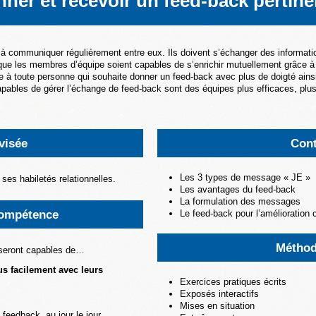
ner et recevoir un feed-back pertine
communiquer régulièrement entre eux. Ils doivent s’échanger des informatio
al que les membres d’équipe soient capables de s’enrichir mutuellement grâce 
 à toute personne qui souhaite donner un feed-back avec plus de doigté ainsi
apables de gérer l’échange de feed-back sont des équipes plus efficaces, plus 
 visée
Con
Les 3 types de message « JE »
ses habiletés relationnelles.
Les avantages du feed-back
La formulation des messages
compétence
Le feed-back pour l’amélioration 
Méthod
s seront capables de…
us facilement avec leurs
Exercices pratiques écrits
Exposés interactifs
Mises en situation
 feedback, au jour le jour