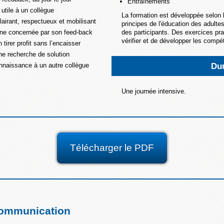
Entraînements
utile à un collègue
La formation est développée selon 
lairant, respectueux et mobilisant
principes de l'éducation des adultes
onne concernée par son feed-back
des participants. Des exercices pra
vérifier et de développer les compé
tirer profit sans l’encaisser
ne recherche de solution
Du
nnaissance à un autre collègue
Une journée intensive.
Télécharger le PDF
communication