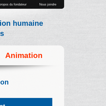
propos du fondateur
Nous joindre
tion humaine
es
Animation
ion