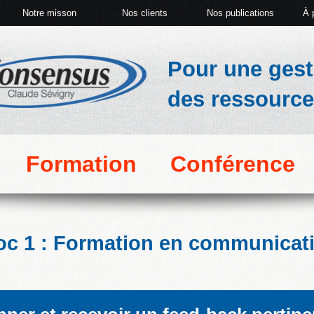
Notre misson
Nos clients
Nos publications
À 
Pour une ges
des ressourc
Formation
Conférence
oc 1 : Formation en communicat